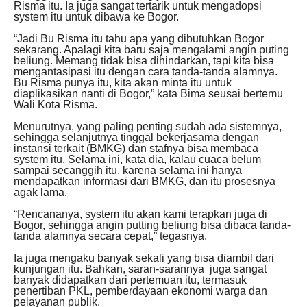
Risma itu. Ia juga sangat tertarik untuk mengadopsi
system itu untuk dibawa ke Bogor.
“Jadi Bu Risma itu tahu apa yang dibutuhkan Bogor
sekarang. Apalagi kita baru saja mengalami angin puting
beliung. Memang tidak bisa dihindarkan, tapi kita bisa
mengantasipasi itu dengan cara tanda-tanda alamnya.
Bu Risma punya itu, kita akan minta itu untuk
diaplikasikan nanti di Bogor,” kata Bima seusai bertemu
Wali Kota Risma.
Menurutnya, yang paling penting sudah ada sistemnya,
sehingga selanjutnya tinggal bekerjasama dengan
instansi terkait (BMKG) dan stafnya bisa membaca
system itu. Selama ini, kata dia, kalau cuaca belum
sampai secanggih itu, karena selama ini hanya
mendapatkan informasi dari BMKG, dan itu prosesnya
agak lama.
“Rencananya, system itu akan kami terapkan juga di
Bogor, sehingga angin putting beliung bisa dibaca tanda-
tanda alamnya secara cepat,” tegasnya.
Ia juga mengaku banyak sekali yang bisa diambil dari
kunjungan itu. Bahkan, saran-sarannya juga sangat
banyak didapatkan dari pertemuan itu, termasuk
penertiban PKL, pemberdayaan ekonomi warga dan
pelayanan publik.