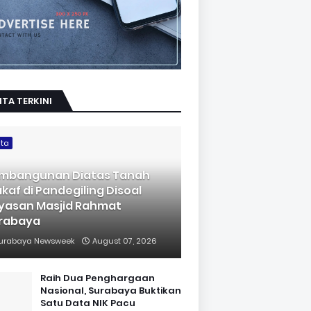
ITA TERKINI
ita
mbangunan Diatas Tanah
kaf di Pandegiling Disoal
yasan Masjid Rahmat
rabaya
urabaya Newsweek
August 07, 2026
Raih Dua Penghargaan
Nasional, Surabaya Buktikan
Satu Data NIK Pacu