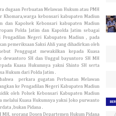
kara dugaan Perbuatan Melawan Hukum atau PMH
or Khomara,warga kebonsari kabupaten Madiun
rim dan Kapolsek Kebonsari kabupaten Madiun
ropam Polda Jatim dan Kapolda Jatim sebagai
i Pengadilan Negeri Kabupaten Madiun , pada
an pemeriksaan Saksi Ahli yang dihadirkan oleh
rsebut Penggugat mewakilkan kepada Kuasa
o dewantoro SH dan Unggul bayuntoro SH MH
epada Kuasa Hukumnya yakni Shinto SH serta
sa Hukum dari Polda Jatim .
a bahwa perkara gugatan Perbuatan Melawan
angkan ke Pengadilan Negeri Kabupaten Madiun
isidik oleh Polsek Kebonsari Kabupaten Madiun
a melalui Kuasa Hukumnya yakni Joko purwanto
BER
data ,bukan Pidana .
 SH MH, seorang Dosen Departemen Hukum Pidana