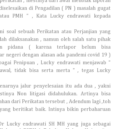
perikatan , mestinya dari awal menolak laporan
 diselesaikan di Pengadilan ( PN ) masalah gugat
atau PMH " , Kata Lucky endrawati kepada
ni soal sebuah Perikatan atau Perjanjian yang
dah dilaksanakan , namun oleh salah satu pihak
tan pidana ( karena terlapor belum bisa
r negeri dengan alasan ada pandemi covid 19 )
ebagai Penipuan , Lucky endrawati menjawab "
eawal, tidak bisa serta merta " , tegas Lucky
narnya jalur penyelesaian itu ada dua , yakni
stinya Non litigasi didahulukan. Artinya bisa
han dari Perikatan tersebut , Adendum lagi ,toh
yang beritikat baik. Intinya bikin perbaharuan
 Dr Lucky endrawati SH MH yang juga sebagai