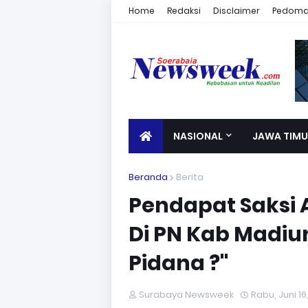
Home
Redaksi
Disclaimer
Pedoman
NASIONAL
JAWA TIMU
Beranda
Berita
Pendapat Saksi 
Di PN Kab Madiu
Pidana ?"
Surabaya Newsweek
Rabu, Juni 16