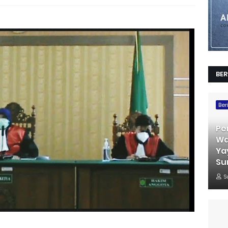
BER
Ber
Pe
Wa
Ya
Su
S