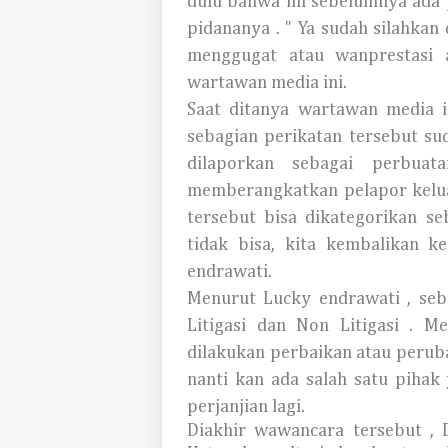
dulu bahwa ini sebelumnya ada 
pidananya . " Ya sudah silahkan
menggugat atau wanprestasi 
wartawan media ini.
Saat ditanya wartawan media i
sebagian perikatan tersebut su
dilaporkan sebagai perbua
memberangkatkan pelapor kelua
tersebut bisa dikategorikan s
tidak bisa, kita kembalikan k
endrawati.
Menurut Lucky endrawati , sebe
Litigasi dan Non Litigasi . Me
dilakukan perbaikan atau peruba
nanti kan ada salah satu pihak 
perjanjian lagi.
Diakhir wawancara tersebut ,