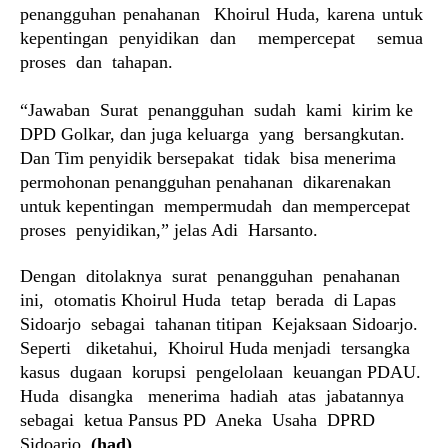
penangguhan
penahanan
Khoirul Huda, karena untuk
kepentingan penyidikan
dan
mempercepat
semua
proses
dan
tahapan.
“Jawaban
Surat
penangguhan
sudah
kami
kirim ke
DPD Golkar, dan juga keluarga
yang
bersangkutan.
Dan Tim penyidik
bersepakat
tidak
bisa menerima
permohonan penangguhan
penahanan
dikarenakan
untuk kepentingan
mempermudah
dan mempercepat
proses
penyidikan,” jelas Adi
Harsanto.
Dengan
ditolaknya
surat
penangguhan
penahanan
ini,
otomatis
Khoirul Huda
tetap
berada
di Lapas
Sidoarjo
sebagai
tahanan
titipan
Kejaksaan Sidoarjo.
Seperti
diketahui,
Khoirul Huda
menjadi
tersangka
kasus
dugaan
korupsi
pengelolaan
keuangan PDAU.
Huda
disangka
menerima
hadiah
atas
jabatannya
sebagai
ketua Pansus PD
Aneka
Usaha
DPRD
Sidoarjo.
(had)