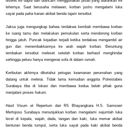
diseret ke dapur dan diancam menggunakan pisau yang diarahkan ke
lehernya. Saat berusaha melawan, korban justru mengalami luka
sayat pada paha kanan akibat benda tajam tersebut.
Jaksa juga mengungkap bahwa terdakwa kembali membawa korban
ke ruang tamu dan melakukan pemukulan serta mendorong korban
hingga jatuh. Puncak kejadian terjadi ketika terdakwa mengambil air
gun dan menembakkannya ke arah wajah korban. Beruntung
tembakan tersebut meleset setelah korban berhasil menghindar
sehingga peluru hanya mengenai sofa di dalam rumah.
Keributan akhirnya diketahui petugas keamanan perumahan yang
datang untuk melerai. Tidak lama kemudian anggota Polrestabes
Surabaya tiba di lokasi dan membawa kedua belah pihak guna
menjalani proses hukum.
Hasil Visum et Repertum dari RS Bhayangkara H.S. Samsoeri
Mertojoso Surabaya menunjukkan korban mengalami sejumlah luka
lecet di kepala, wajah, dada, tangan dan kaki, luka memar akibat
benturan benda tumpul, serta luka sayat pada kaki akibat benda