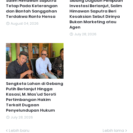
Salim Himawan Saputra
Sidang Dugaan Penipuan
Tetap Pada Keterangan
Investasi Berlanjut, Salim
dan Bantah Sanggahan
Himawan Saputra Beri
Terdakwa Ranto Hensa
Kesaksian Sebut Dirinya
Bukan Marketing atau
August 04, 2026
Agen
July 28, 2026
Sengketa Lahan di Gebang
Putih Berlanjut Hingga
Kasasi, M. Mas’ud Soroti
Pertimbangan Hakim
Terkait Dugaan
Penyelundupan Hukum
July 28, 2026
Lebih baru
Lebih lama